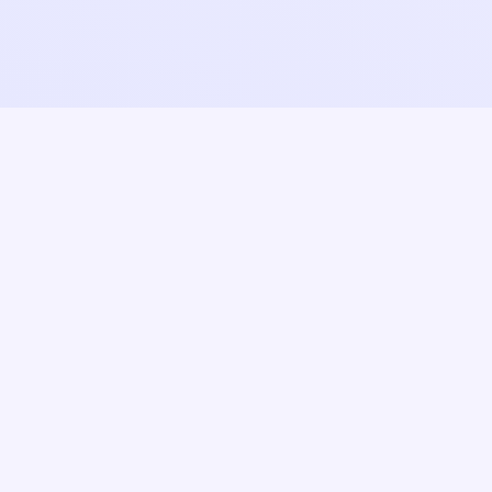
ติดต่อวิทยาลัย
กลาง
3/64 ซอยหัวหิน 35 ถนน
เพชรเกษม
ตำบลหัวหิน อำเภอหัวหิน
ร
ประจวบคีรีขันธ์ 77110
032-520481
admin@kkwind.ac.th