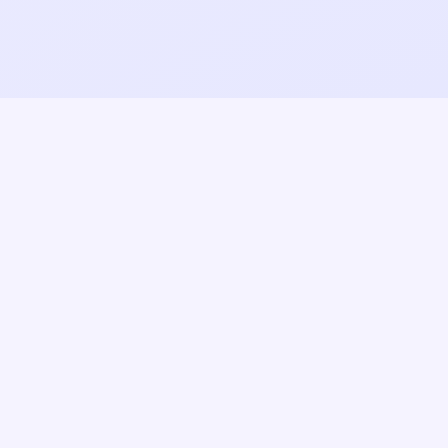
วิทยาลัยการอาชีพวังไกลกังวล
มีความจงรักภักดี คุณธรรมทุกพื้นที่ ความดีทั้ง
วิทยาลัย